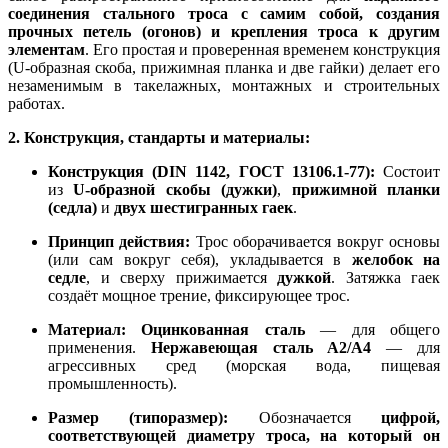
соединения стального троса с самим собой, создания
прочных петель (огонов) и крепления троса к другим
элементам
. Его простая и проверенная временем конструкция
(U-образная скоба, прижимная планка и две гайки) делает его
незаменимым в такелажных, монтажных и строительных
работах.
2. Конструкция, стандарты и материалы:
Конструкция (DIN 1142, ГОСТ 13106.1-77):
Состоит
из
U-образной скобы (дужки)
,
прижимной планки
(седла)
и
двух шестигранных гаек
.
Принцип действия:
Трос оборачивается вокруг основы
(или сам вокруг себя), укладывается в
желобок на
седле
, и сверху прижимается
дужкой
. Затяжка гаек
создаёт мощное трение, фиксирующее трос.
Материал:
Оцинкованная сталь
— для общего
применения.
Нержавеющая сталь A2/A4
— для
агрессивных сред (морская вода, пищевая
промышленность).
Размер (типоразмер):
Обозначается
цифрой,
соответствующей диаметру троса, на который он