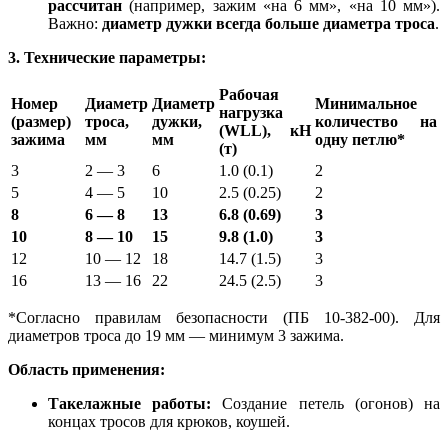
рассчитан
(например, зажим «на 6 мм», «на 10 мм»).
Важно:
диаметр дужки всегда больше диаметра троса
.
3. Технические параметры:
Рабочая
Номер
Диаметр
Диаметр
Минимальное
нагрузка
(размер)
троса,
дужки,
количество на
(WLL), кН
зажима
мм
мм
одну петлю*
(т)
3
2 — 3
6
1.0 (0.1)
2
5
4 — 5
10
2.5 (0.25)
2
8
6 — 8
13
6.8 (0.69)
3
10
8 — 10
15
9.8 (1.0)
3
12
10 — 12
18
14.7 (1.5)
3
16
13 — 16
22
24.5 (2.5)
3
*Согласно правилам безопасности (ПБ 10-382-00). Для
диаметров троса до 19 мм — минимум 3 зажима.
Область применения:
Такелажные работы:
Создание петель (огонов) на
концах тросов для крюков, коушей.