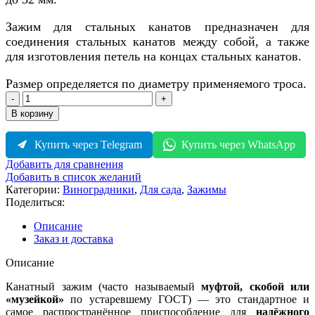
Зажим для стальных канатов предназначен для
соединения стальных канатов между собой, а также
для изготовления петель на концах стальных канатов.
Размер определяется по диаметру применяемого троса.
Количество
товара
В корзину
Канатный
зажим
Купить через Telegram
Купить через WhatsApp
Добавить для сравнения
Добавить в список желаний
Категории:
Виноградники
,
Для сада
,
Зажимы
Поделиться:
Описание
Заказ и доставка
Описание
Канатный зажим (часто называемый
муфтой, скобой или
«музейкой»
по устаревшему ГОСТ) — это стандартное и
самое распространённое приспособление для
надёжного