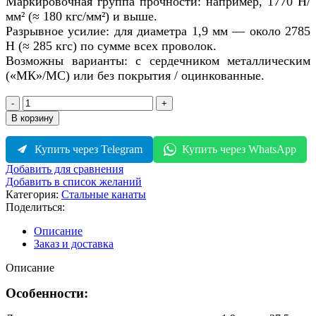
Маркировочная группа прочности: например, 1770 Н/
мм² (≈ 180 кгс/мм²) и выше.
Разрывное усилие: для диаметра 1,9 мм — около 2785
Н (≈ 285 кгс) по сумме всех проволок.
Возможны варианты: с сердечником металлическим
(«МК»/МС) или без покрытия / оцинкованные.
Количество
товара
В корзину
Стальной
канат
Купить через Telegram
Купить через WhatsApp
ГОСТ
3066-
Добавить для сравнения
80
Добавить в список желаний
Категория:
Стальные канаты
Поделиться:
Описание
Заказ и доставка
Описание
Особенности: